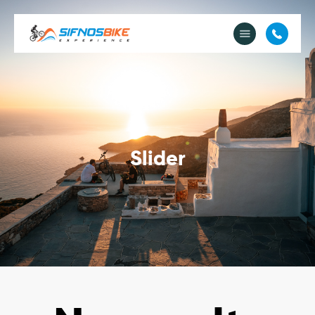
Ποιοί Είμαστε
Ενοικίαση e-Bike
Εκδρομές
e-Shop
Ποδήλατο & Διαμονή
Φωτογραφίες
Slider
Επικοινωνία