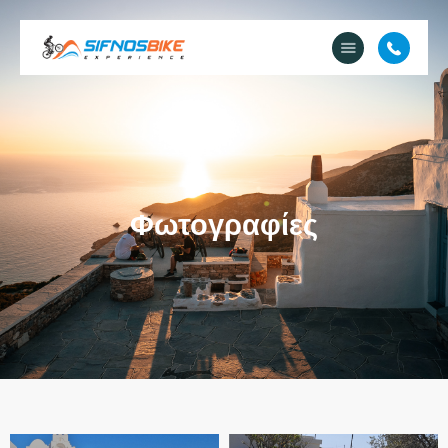
Ποιοί Είμαστε
Ενοικίαση e-Bike
Εκδρομές
e-Shop
Ποδήλατο & Διαμονή
Φωτογραφίες
Φωτογραφίες
Επικοινωνία